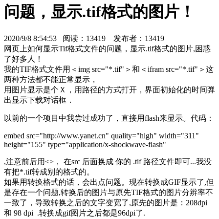
问题，显示.tif格式的图片！
2020/9/8 8:54:53 阅读：
13419
发布者：13419
网页上如何显示Tif格式文件的问题，显示.tif格式的图片,困惑
了好多人！
我的TIF格式文件用＜img src="*.tif"＞和＜ifram src="*.tif"＞这
两种方法都不能正常显示，
用图片显示是个Ｘ，用路径的方式打开，界面初始化的时间弹
出显示下载对话框．
以前的一个项目中我尝过成功了，直接用flash来显示。代码：
embed src="http://www.yanet.cn" quality="high" width="311"
height="155" type="application/x-shockwave-flash"
,注意前后用<>， 在src 后面换成 你的 .tif 路径文件即可...我没
有把*.tif转成别的格式的。
如果用转换格式的话，会出点问题。现在转换成GIF显示了,但
是存在一个问题,转换后的图片与原先TIF格式的图片分辨率不
一致了，导致转换之后的文字变宽了,原先的图片是：208dpi
和 98 dpi .转换成gif图片之后都是96dpi了.