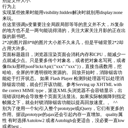
别是文件大小.
行为上
实现某些效果时能用visibility:hidden解决时就别用display:none
来玩。
在这里强调js变量要注全局跟局部等等的意义并不大，JS复杂
的地方也不是一两句能说得清的，关注大家关注月影的正在出
版的新书吧。
2*2的图片跟8*8的图片大小差不久未几，但是平铺背景2*2却
占用大许多。
页面标题题目，浏览器渲染页面会消耗内存和CPU，能减少一
点就减少点。只是要多传个对象名，或者把对象名写死，或者
像flickr那样jsonFlickrApi({"xxx":"xxx"})，直接当函数用，挖
哈哈。全屏的半透明很吃资源的。 回放开始时，消除锯齿功
能处于打开状态。 如果 Flash Player 检测到处理器可以处理消
除锯齿功能，就会打开该功能。参考Serving up XHTML with
the correct MIME type，派送XML头浏览器不会容错显示，出
现错误结构会导致整个页面无法显法。如果实际帧频降到指定
帧频之下，就会封锁消除锯齿功能以提高回放速度。。 ^^
别为了使用一个$()引入整个prototype或jQuery，它们有更多的
作用。据说prototype的ajax还会引起内存一直增加。 quality属
性 有时选择Autolow2 或者Autohigh会更适合，没必要一直low
或者best，