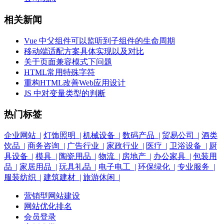
相关新闻
Vue 中父组件可以监听到子组件的生命周期
移动端适配方案具体实现以及对比
关于页面兼容模式下问题
HTML常用特殊字符
重构HTML改善Web应用设计
JS 中对变量类型的判断
热门标签
企业网站 |
灯饰照明 |
机械设备 |
数码产品 |
贸易公司 |
酒类
饮品 |
商务咨询 |
广告行业 |
家政行业 |
医疗 |
卫浴设备 |
厨
具设备 |
模具 |
陶瓷用品 |
物流 |
房地产 |
办公家具 |
包装用
品 |
家居用品 |
玩具礼品 |
电子电工 |
环保绿化 |
专业服务 |
服装纺织 |
建筑建材 |
旅游休闲 |
营销型网站建设
网站优化排名
会员登录