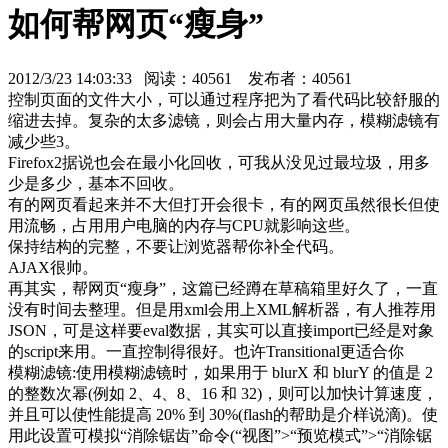
如何帮网页“瘦身”
2012/3/23 14:03:33 阅读：
40561
发布者：40561
控制页面的文件大小，可以通过程序把为了看代码比较舒服的
缩进去掉。复杂的太多滤镜，则会占用大量内存，模糊滤镜有
减少些3。
Firefox2据说也会在最小化回收，可我从没见过最垃圾，用多
少是多少，基本不回收。
有的网页看起来并不大但打开会很卡，有的网页虽然很长但使
用流畅，占用用户电脑的内存与CPU就影响这些。
保持结构的完整，不要让浏览器帮你补全代码。
AJAX很帅。
再其实，
帮网页“瘦身”，
这篇已经蹲在草稿箱里好久了，一直
没有时间去整理。但是用xml会用上XML解析器，有人推荐用
JSON，可是这样要eval数据，其实可以直接import已经是对象
的script来用。一直控制得很好。也许Transitional更适合你
模糊滤镜:使用模糊滤镜时，如果用于 blurX 和 blurY 的值是 2
的整数次幂(例如 2、4、8、16 和 32)，则可以加快计算速度，
并且可以使性能提高 20% 到 30%(flash的帮助是介样说滴)。使
用此设置可模拟“消除锯齿”命令(“视图”>“预览模式”>“消除锯