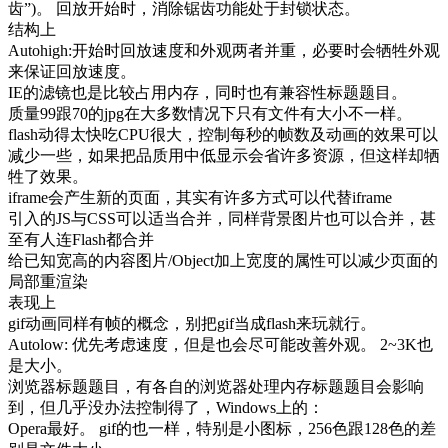
齿”)。 回放开始时，消除锯齿功能处于封锁状态。
结构上
Autohigh:开始时回放速度和外观两者并重，必要时会牺牲外观
来保证回放速度。
IE的滤镜也是比较占用内存，同时也有兼容性标题题目。
质量99跟70的jpg在大多数情况下只有文件有大小不一样。
flash动得太快吃CPU很大，控制每秒的帧数及动画的效果可以
减少一些，如果把品质用中低显示会省许多资源，但这样却牺
牲了效果。
iframe会产生新的页面，其实有许多方式可以代替iframe
引入的JS与CSS可以适当合并，同样背景图片也可以合并，甚
至有人连Flash都合并
给已知宽高的内容图片/Object加上宽度的属性可以减少页面的
局部重渲染
表现上
gif动画同样有帧的概念，别把gif当成flash来玩就行。
Autolow: 优先考虑速度，但是也会尽可能改善外观。 2~3K也
是大小。
浏览器标题题目，有各自的浏览器处理内存标题题目会影响
到，但几乎没办法控制得了，Windows上的：
Opera最好。 gif的也一样，特别是小图标，256色跟128色的差