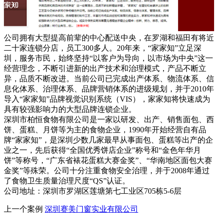
公司拥有大型提高前辈的中心配送中央，在罗湖和福田有将近
二十家连锁分店，员工300多人。20年来，“家家知”立足深
圳，服务市民，始终坚持“以客户为导向，以市场为中央”这一
经营理念，不断引进新的出产技术和治理模式，产品不断立
异，品质不断改进。当前公司已完成出产体系、物流体系、信
息化体系、治理体系、品牌营销体系的进级规划，并于2010年
导入“家家知”品牌视觉识别系统（VIS），家家知将快速成为
具有较强影响力的大型品牌连锁企业。
深圳市柏恒食物有限公司是一家以研发、出产、销售面包、西
饼、蛋糕、月饼等为主的食物企业，1990年开始经营自有品
牌“家家知”，是深圳少数几家最早从事面包、蛋糕等出产的企
业之一，先后获得“全国优秀饼店企业”称号和“金色年华月
饼”等称号，“广东省裱花蛋糕大赛金奖”、“华南地区面包大赛
金奖”等殊荣。公司十分注重食物安全治理，并于2008年通过
了食物卫生质量治理尺度“QS”认证。
公司地址：深圳市罗湖区莲塘第七工业区705栋5-6层
上一个案例
深圳赛美门窗实业有限公司