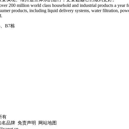
ver 200 million world class household and industrial products a year fo
umer products, including liquid delivery systems, water filtration, po
d.
、B7栋
所有
名品牌 免责声明 网站地图
anet.cn